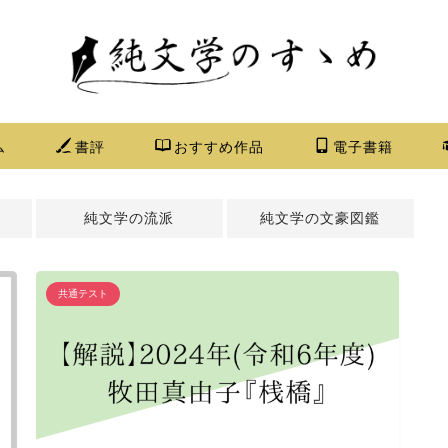
ム
書評
おすすめ作品
電子書籍
純文学の流派
純文学の文豪図鑑
共通テスト
純