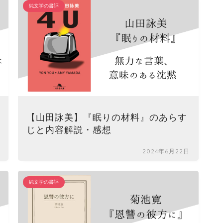
純文学の書評
純
【山田詠美】『眠りの材料』のあらす
じと内容解説・感想
2024年6月22日
純文学の書評