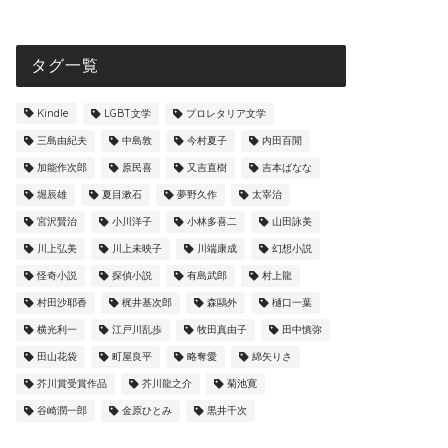
文学の基礎知識
純文学の基礎知
タグ一覧
Kindle
LGBT文学
プロレタリア文学
三島由紀夫
中島敦
今村夏子
内田百閒
加能作次郎
原民喜
又吉直樹
吉本ばなな
堀辰雄
夏目漱石
夢野久作
太宰治
宮沢賢治
小川洋子
小林多喜二
山田詠美
W受賞はあり？芥川賞と直木賞の4つ
徹底比較
川上弘美
川上未映子
川端康成
幻想小説
の違い
純文学の
怪奇小説
探偵小説
有島武郎
村上龍
2019年9月30日
村田沙耶香
梶井基次郎
森鷗外
樋口一葉
横光利一
江戸川乱歩
牧田真由子
田中慎弥
田山花袋
町屋良平
略奪愛
綿矢りさ
芥川賞受賞作品
芥川龍之介
菊池寛
谷崎潤一郎
金原ひとみ
黒井千次