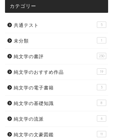
をご紹介
表作家
カテゴリー
2020年7月13日
共通テスト
5
文学の基礎知識
純文学の基礎知
未分類
1
純文学の書評
230
純文学のおすすめ作品
19
純文学の電子書籍
3
率1000倍越えの狭き門！比較で見
おすすめ
純文学の基礎知識
8
る純文学の新人賞一覧
芸誌の違
純文学の流派
6
2019年10月21日
純文学の文豪図鑑
11