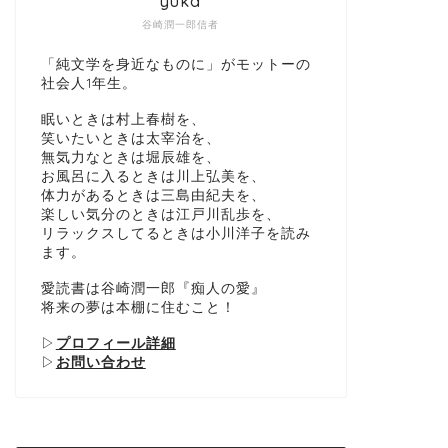
yuka
谷崎潤一郎信者
「純文学を身近なものに」がモットーの
金300万円も...!? すべての純文学賞
読書嫌い
社会人1年生。
の一覧をわかりやすく解説
のコツや
眠いときは村上春樹を、
笑いたいときは太宰治を、
2020年7月13日
無気力なときは堀辰雄を、
お風呂に入るときは川上弘美を、
体力があるときは三島由紀夫を、
文学の基礎知識
純文学の基礎知
楽しい気分のときは江戸川乱歩を、
リラックスしてるときは小川洋子を読み
ます。
愛読書は谷崎潤一郎『痴人の愛』
将来の夢は本棚に住むこと！
▷
プロフィール詳細
▷
お問い合わせ
小説を読む意味とは？メリットと効果
【日本近