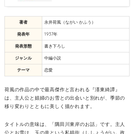
著者
永井荷風（ながい かふう）
発表年
1937年
発表形態
書き下ろし
ジャンル
中編小説
テーマ
恋愛
荷風の作品の中で最高傑作と言われる『濹東綺譚』
は、主人公と娼婦のお雪との出会いと別れが、季節の
移り変わりとともに美しく描かれます。
タイトルの意味は、「隅田川東岸のお話」です。主人
公とお雪は、玉の井という私娼街（ししょうがい。政