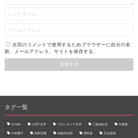
次回のコメントで使用するためブラウザーに自分の名
前、メールアドレス、サイトを保存する。
タグ一覧
Kindle
LGBT文学
プロレタリア文学
三島由紀夫
中島敦
今村夏子
内田百閒
加能作次郎
原民喜
又吉直樹