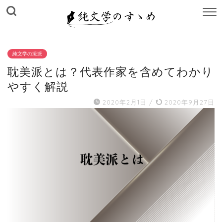
M
E
N
U
純文学の流派
耽美派とは？代表作家を含めてわかり
やすく解説
2020年2月1日
/
2020年9月27日