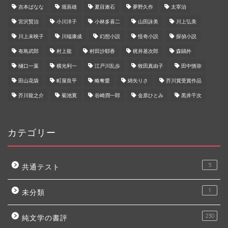
吉本ばなな
堀辰雄
夏目漱石
夢野久作
太宰治
宮沢賢治
小川洋子
小林多喜二
山田詠美
川上弘美
川上未映子
川端康成
幻想小説
怪奇小説
探偵小説
有島武郎
村上龍
村田沙耶香
梶井基次郎
森鷗外
樋口一葉
横光利一
江戸川乱歩
牧田真由子
田中慎弥
田山花袋
町屋良平
略奪愛
綿矢りさ
芥川賞受賞作品
芥川龍之介
菊池寛
谷崎潤一郎
金原ひとみ
黒井千次
カテゴリー
5
共通テスト
1
未分類
230
純文学の書評