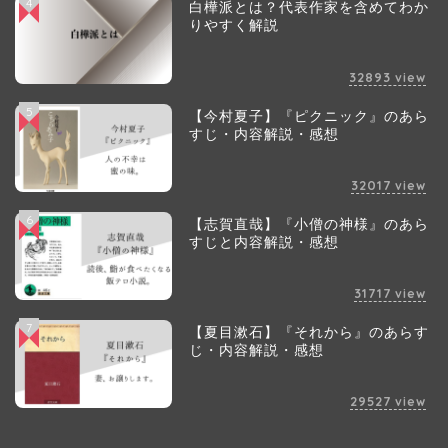
4
白樺派とは？代表作家を含めてわか
りやすく解説
32893
view
5
【今村夏子】『ピクニック』のあら
すじ・内容解説・感想
32017
view
6
【志賀直哉】『小僧の神様』のあら
すじと内容解説・感想
31717
view
7
【夏目漱石】『それから』のあらす
じ・内容解説・感想
29527
view