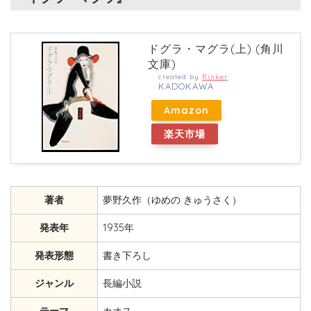
ドグラ・マグラ(上) (角川
文庫)
created by
Rinker
KADOKAWA
Amazon
楽天市場
著者
夢野久作（ゆめの きゅうさく）
発表年
1935年
発表形態
書き下ろし
ジャンル
長編小説
テーマ
カオス