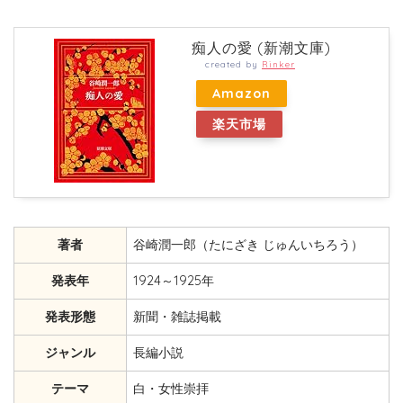
痴人の愛 (新潮文庫)
created by
Rinker
Amazon
楽天市場
著者
谷崎潤一郎（たにざき じゅんいちろう）
発表年
1924～1925年
発表形態
新聞・雑誌掲載
ジャンル
長編小説
テーマ
白・女性崇拝