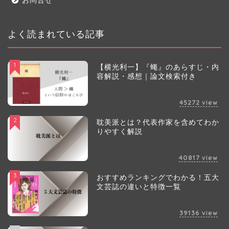
よく読まれている記事
1
【横光利一】『蠅』のあらすじ・内
容解説・感想｜論文検索付き
45272
view
2
耽美派とは？代表作家を含めてわか
りやすく解説
40817
view
3
おすすめランキングでわかる！五大
文芸誌の違いと特徴一覧
39136
view