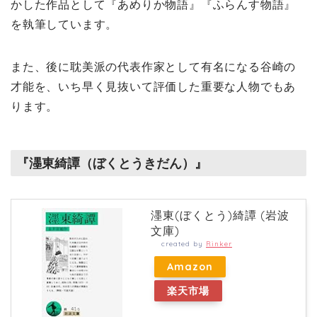
かした作品として『あめりか物語』『ふらんす物語』
を執筆しています。
また、後に耽美派の代表作家として有名になる谷崎の
才能を、いち早く見抜いて評価した重要な人物でもあ
ります。
『濹東綺譚（ぼくとうきだん）』
濹東(ぼくとう)綺譚 (岩波
文庫)
created by
Rinker
Amazon
楽天市場