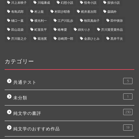
川上未映子
川端康成
幻想小説
怪奇小説
探偵小説
有島武郎
村上龍
村田沙耶香
梶井基次郎
森鷗外
樋口一葉
横光利一
江戸川乱歩
牧田真由子
田中慎弥
田山花袋
町屋良平
略奪愛
綿矢りさ
芥川賞受賞作品
芥川龍之介
菊池寛
谷崎潤一郎
金原ひとみ
黒井千次
カテゴリー
5
共通テスト
1
未分類
230
純文学の書評
19
純文学のおすすめ作品