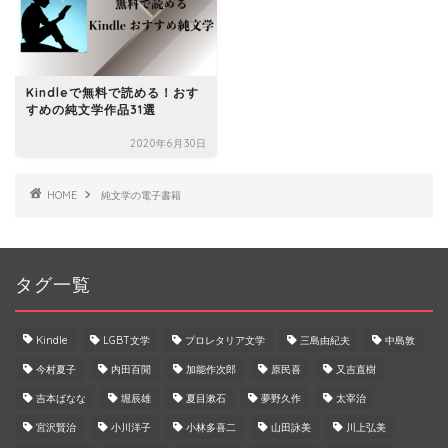
Kindleで無料で読める！おす
すめの純文学作品31選
2020年6月30日
HOME
純文学の電子書籍
タグ一覧
Kindle
LGBT文学
プロレタリア文学
三島由紀夫
中島敦
今村夏子
内田百閒
加能作次郎
原民喜
又吉直樹
吉本ばなな
堀辰雄
夏目漱石
夢野久作
太宰治
宮沢賢治
小川洋子
小林多喜二
山田詠美
川上弘美