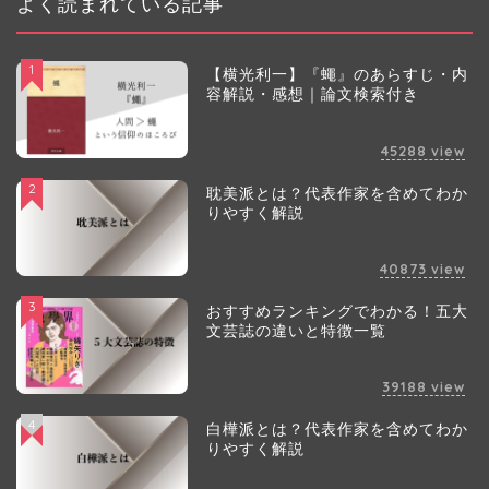
よく読まれている記事
1
【横光利一】『蠅』のあらすじ・内
容解説・感想｜論文検索付き
45288
view
2
耽美派とは？代表作家を含めてわか
りやすく解説
40873
view
3
おすすめランキングでわかる！五大
文芸誌の違いと特徴一覧
39188
view
4
白樺派とは？代表作家を含めてわか
りやすく解説