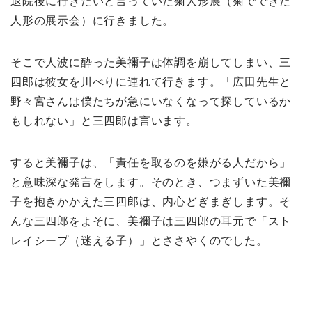
退院後に行きたいと言っていた菊人形展（菊でできた
人形の展示会）に行きました。
そこで人波に酔った美禰子は体調を崩してしまい、三
四郎は彼女を川べりに連れて行きます。「広田先生と
野々宮さんは僕たちが急にいなくなって探しているか
もしれない」と三四郎は言います。
すると美禰子は、「責任を取るのを嫌がる人だから」
と意味深な発言をします。そのとき、つまずいた美禰
子を抱きかかえた三四郎は、内心どぎまぎします。そ
んな三四郎をよそに、美禰子は三四郎の耳元で「スト
レイシープ（迷える子）」とささやくのでした。