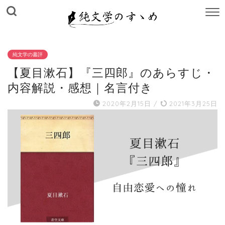
M
E
N
U
純文学の書評
【夏目漱石】『三四郎』のあらすじ・
内容解説・感想｜名言付き
2020年2月15日
/
2021年3月25日