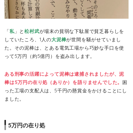
「
私
」と
松村武
が場末の貧弱な下駄屋で貧乏暮らしを
していたころ、1人の
大泥棒
が世間を騒がせていまし
た。その泥棒は、とある電気工場から巧妙な手口を使
って5万円（約5億円）を盗み出します。
ある刑事の活躍によって泥棒は逮捕されましたが、泥
棒は5万円の在り処（ありか）を語りませんでした。
困
った工場の支配人は、5千円の懸賞金をかけることにし
ました。
5万円の在り処