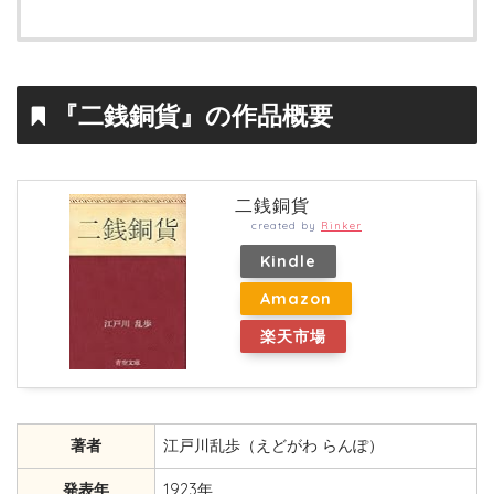
『二銭銅貨』の作品概要
二銭銅貨
created by
Rinker
Kindle
Amazon
楽天市場
著者
江戸川乱歩（えどがわ らんぽ）
発表年
1923年