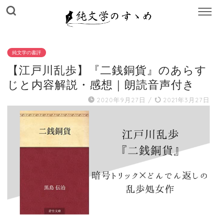
M
E
N
U
純文学の書評
【江戸川乱歩】『二銭銅貨』のあらす
じと内容解説・感想｜朗読音声付き
2020年9月27日
/
2021年3月27日