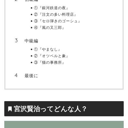
①『銀河鉄道の夜』
②『注文の多い料理店』
③『セロ弾きのゴーシュ』
④『風の又三郎』
中級編
①『やまなし』
②『オツベルと象』
③『猫の事務所』
最後に
宮沢賢治ってどんな人？