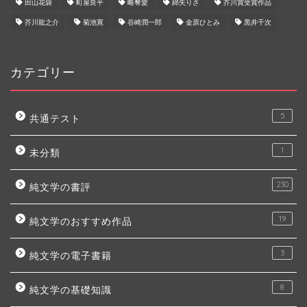
田山花袋
町屋良平
略奪愛
綿矢りさ
芥川賞受賞作品
芥川龍之介
菊池寛
谷崎潤一郎
金原ひとみ
黒井千次
カテゴリー
5
共通テスト
1
未分類
230
純文学の書評
19
純文学のおすすめ作品
3
純文学の電子書籍
8
純文学の基礎知識