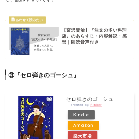
【宮沢賢治】『注文の多い料理
店』のあらすじ・内容解説・感
想｜朗読音声付き
③『セロ弾きのゴーシュ』
セロ弾きのゴーシュ
created by
Rinker
Kindle
Amazon
楽天市場