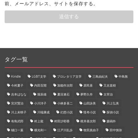
前、メールアドレス、サイトを保存する。
タグ一覧
Kindle
LGBT文学
プロレタリア文学
三島由紀夫
中島敦
今村夏子
内田百閒
加能作次郎
原民喜
又吉直樹
吉本ばなな
堀辰雄
夏目漱石
夢野久作
太宰治
宮沢賢治
小川洋子
小林多喜二
山田詠美
川上弘美
川上未映子
川端康成
幻想小説
怪奇小説
探偵小説
有島武郎
村上龍
村田沙耶香
梶井基次郎
森鷗外
樋口一葉
横光利一
江戸川乱歩
牧田真由子
田中慎弥