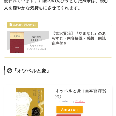
使われています。
川底ののんびりとした風景は、読む
人を穏やかな気持ちにさせてくれます。
【宮沢賢治】『やまなし』のあ
らすじ・内容解説・感想｜朗読
音声付き
②『オツベルと象』
オッベルと象 (画本宮澤賢
治)
created by
Rinker
Amazon