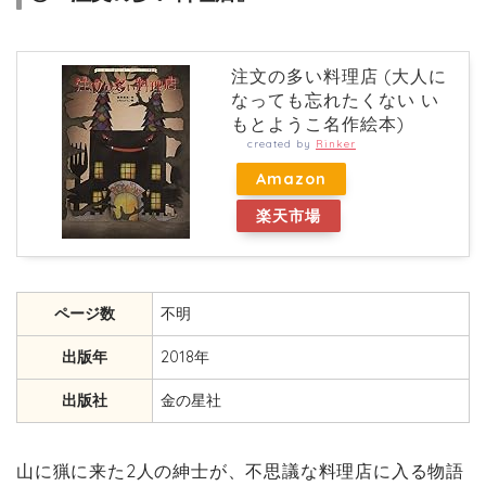
注文の多い料理店 (大人に
なっても忘れたくない い
もとようこ名作絵本)
created by
Rinker
Amazon
楽天市場
ページ数
不明
出版年
2018年
出版社
金の星社
山に猟に来た2人の紳士が、不思議な料理店に入る物語