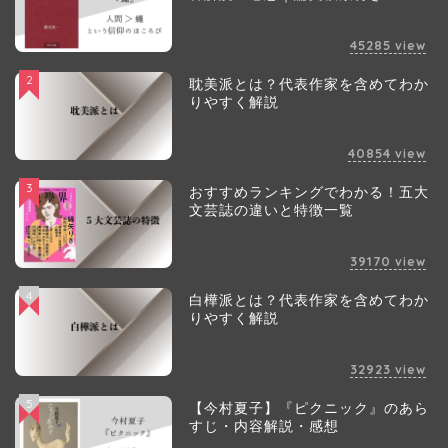
45285
view
2
耽美派とは？代表作家を含めてわか
りやすく解説
40854
view
3
おすすめランキングでわかる！五大
文芸誌の違いと特徴一覧
39170
view
4
白樺派とは？代表作家を含めてわか
りやすく解説
32923
view
5
【今村夏子】『ピクニック』のあら
すじ・内容解説・感想