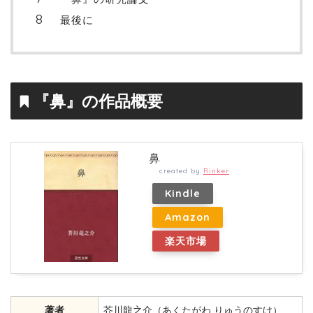
最後に
『鼻』の作品概要
鼻
created by
Rinker
Kindle
Amazon
楽天市場
著者
芥川龍之介（あくたがわ りゅうのすけ）