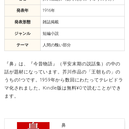
発表年
1916年
発表形態
雑誌掲載
ジャンル
短編小説
テーマ
人間の醜い部分
『鼻』は、『今昔物語』（平安末期の説話集）の中の
話が題材になっています。芥川作品の「王朝もの」の
うちの1つです。1959年から数回にわたってテレビドラ
マ化されました。Kindle版は無料¥0で読むことができ
ます。
鼻