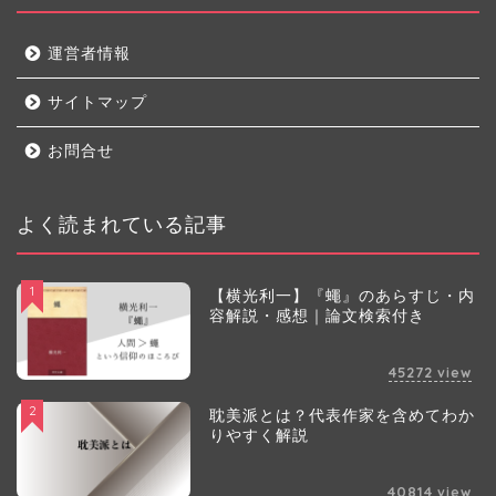
運営者情報
サイトマップ
お問合せ
よく読まれている記事
1
【横光利一】『蠅』のあらすじ・内
容解説・感想｜論文検索付き
45272
view
2
耽美派とは？代表作家を含めてわか
りやすく解説
40814
view