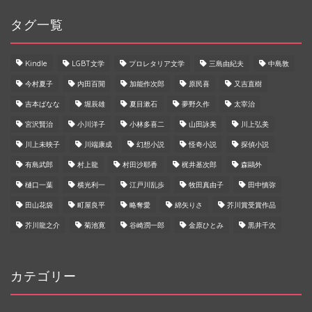
タグ一覧
Kindle
LGBT文学
プロレタリア文学
三島由紀夫
中島敦
今村夏子
内田百閒
加能作次郎
原民喜
又吉直樹
吉本ばなな
堀辰雄
夏目漱石
夢野久作
太宰治
宮沢賢治
小川洋子
小林多喜二
山田詠美
川上弘美
川上未映子
川端康成
幻想小説
怪奇小説
探偵小説
有島武郎
村上龍
村田沙耶香
梶井基次郎
森鷗外
樋口一葉
横光利一
江戸川乱歩
牧田真由子
田中慎弥
田山花袋
町屋良平
略奪愛
綿矢りさ
芥川賞受賞作品
芥川龍之介
菊池寛
谷崎潤一郎
金原ひとみ
黒井千次
カテゴリー