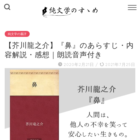
M
E
N
U
純文学の書評
【芥川龍之介】『鼻』のあらすじ・内
容解説・感想｜朗読音声付き
2020年2月21日
/
2021年7月25日