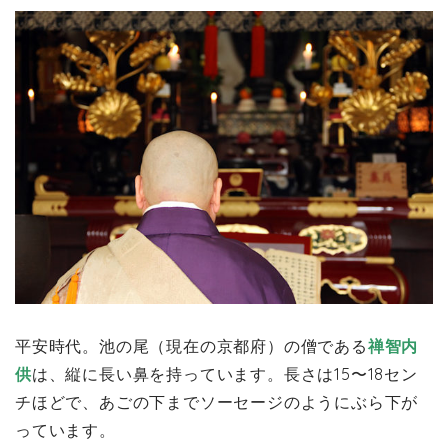
平安時代。池の尾（現在の京都府）の僧である
禅智内
供
は、縦に長い鼻を持っています。長さは15〜18セン
チほどで、あごの下までソーセージのようにぶら下が
っています。