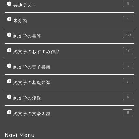
5
共通テスト
1
未分類
230
純文学の書評
19
純文学のおすすめ作品
3
純文学の電子書籍
8
純文学の基礎知識
6
純文学の流派
11
純文学の文豪図鑑
Navi Menu