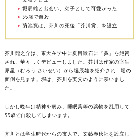
堀辰雄と出会い、弟子として可愛がった
35歳で自殺
菊池寛は、芥川の死後「芥川賞」を設立
芥川龍之介は、東大在学中に夏目漱石に『鼻』を絶賛
され、華々しくデビューしました。芥川は作家の室生
犀星（むろう さいせい）から堀辰雄を紹介され、堀の
面倒を見ます。堀は、芥川を実父のように慕いまし
た。
しかし晩年は精神を病み、睡眠薬等の薬物を乱用して
35歳で自殺してしまいます。
芥川とは学生時代からの友人で、文藝春秋社を設立し