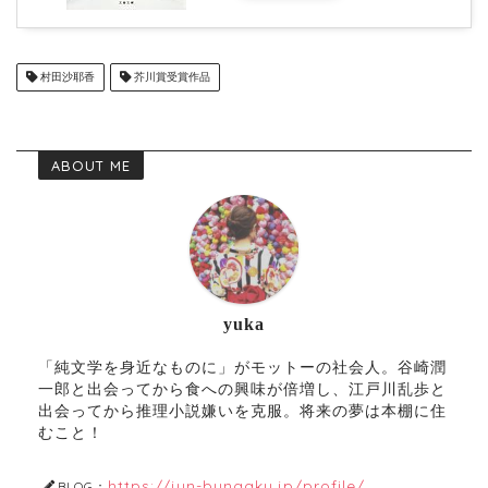
村田沙耶香
芥川賞受賞作品
ABOUT ME
yuka
「純文学を身近なものに」がモットーの社会人。谷崎潤
一郎と出会ってから食への興味が倍増し、江戸川乱歩と
出会ってから推理小説嫌いを克服。将来の夢は本棚に住
むこと！
https://jun-bungaku.jp/profile/
BLOG：