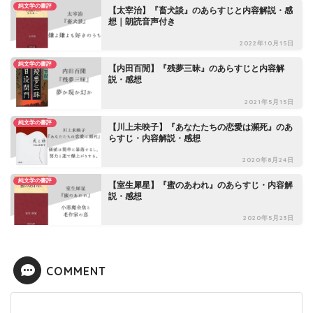
純文学の書評
【太宰治】『畜犬談』のあらすじと内容解説・感
想｜朗読音声付き
2022年10月15日
純文学の書評
【内田百閒】『残夢三昧』のあらすじと内容解
説・感想
2021年5月15日
純文学の書評
【川上未映子】『あなたたちの恋愛は瀕死』のあ
らすじ・内容解説・感想
2020年8月24日
純文学の書評
【室生犀星】『蜜のあわれ』のあらすじ・内容解
説・感想
2020年5月23日
COMMENT