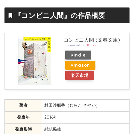
『コンビニ人間』の作品概要
コンビニ人間 (文春文庫)
created by
Rinker
Kindle
Amazon
楽天市場
著者
村田沙耶香（むらた さやか）
発表年
2016年
発表形態
雑誌掲載