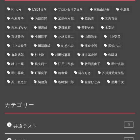
Kindle
LGBT文学
プロレタリア文学
三島由紀夫
中島敦
今村夏子
内田百閒
加能作次郎
原民喜
又吉直樹
吉本ばなな
堀辰雄
夏目漱石
夢野久作
太宰治
宮沢賢治
小川洋子
小林多喜二
山田詠美
川上弘美
川上未映子
川端康成
幻想小説
怪奇小説
探偵小説
有島武郎
村上龍
村田沙耶香
梶井基次郎
森鷗外
樋口一葉
横光利一
江戸川乱歩
牧田真由子
田中慎弥
田山花袋
町屋良平
略奪愛
綿矢りさ
芥川賞受賞作品
芥川龍之介
菊池寛
谷崎潤一郎
金原ひとみ
黒井千次
カテゴリー
5
共通テスト