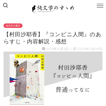
M
E
N
U
純文学の書評
【村田沙耶香】『コンビニ人間』のあ
らすじ・内容解説・感想
2019年10月3日
/
2023年10月28日