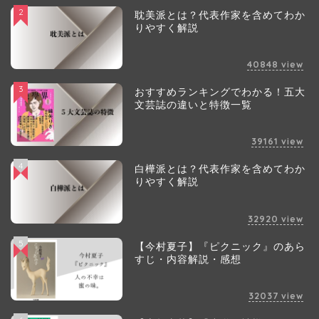
2
耽美派とは？代表作家を含めてわか
りやすく解説
40848
view
3
おすすめランキングでわかる！五大
文芸誌の違いと特徴一覧
39161
view
4
白樺派とは？代表作家を含めてわか
りやすく解説
32920
view
5
【今村夏子】『ピクニック』のあら
すじ・内容解説・感想
32037
view