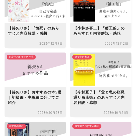
【綿矢りさ】『憤死』のあら
【小林多喜二】『蟹工船』の
すじと内容解説・感想
あらすじと内容解説・感想
2023年12月9日
2023年12月2日
純文学のおすすめ作品
純文学の書評
【綿矢りさ】おすすめの本5選
【今村夏子】『父と私の桜尾
｜初級編・中級編に分けてご
通り商店街』のあらすじと内
紹介
容解説・感想
2023年10月28日
2023年10月21日
純文学の書評
純文学のおすすめ作品