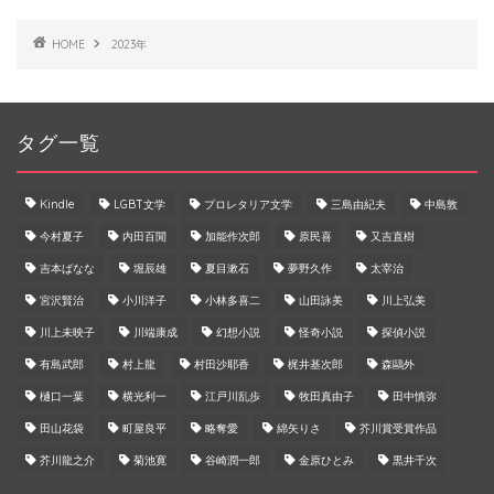
HOME
2023年
タグ一覧
Kindle
LGBT文学
プロレタリア文学
三島由紀夫
中島敦
今村夏子
内田百閒
加能作次郎
原民喜
又吉直樹
吉本ばなな
堀辰雄
夏目漱石
夢野久作
太宰治
宮沢賢治
小川洋子
小林多喜二
山田詠美
川上弘美
川上未映子
川端康成
幻想小説
怪奇小説
探偵小説
有島武郎
村上龍
村田沙耶香
梶井基次郎
森鷗外
樋口一葉
横光利一
江戸川乱歩
牧田真由子
田中慎弥
田山花袋
町屋良平
略奪愛
綿矢りさ
芥川賞受賞作品
芥川龍之介
菊池寛
谷崎潤一郎
金原ひとみ
黒井千次