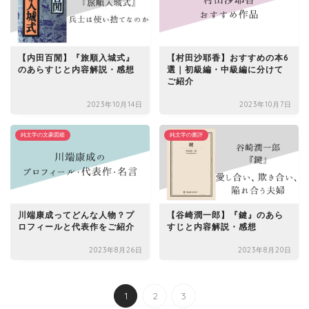
【内田百閒】『旅順入城式』
【村田沙耶香】おすすめの本6
のあらすじと内容解説・感想
選｜初級編・中級編に分けて
ご紹介
2023年10月14日
2023年10月7日
純文学の文豪図鑑
純文学の書評
川端康成ってどんな人物？プ
【谷崎潤一郎】『鍵』のあら
ロフィールと代表作をご紹介
すじと内容解説・感想
2023年8月26日
2023年8月20日
1
2
3