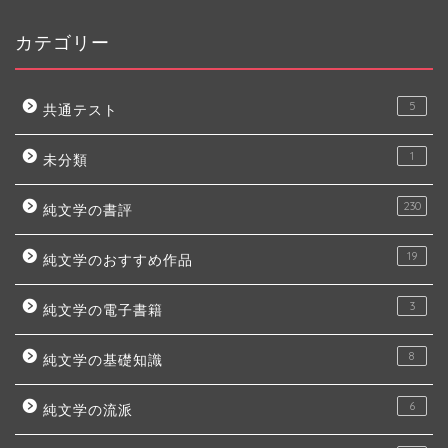
カテゴリー
5
共通テスト
1
未分類
230
純文学の書評
19
純文学のおすすめ作品
3
純文学の電子書籍
8
純文学の基礎知識
6
純文学の流派