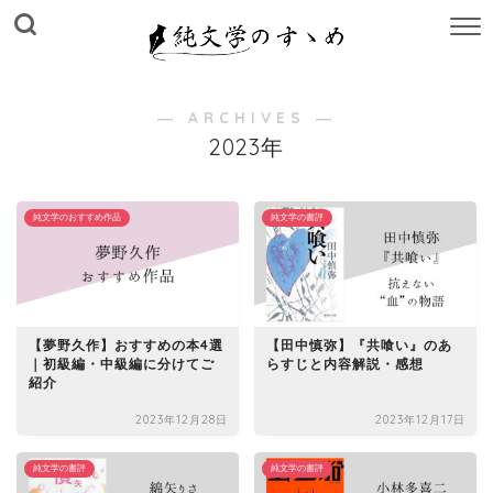
M
E
N
U
― ARCHIVES ―
2023年
純文学のおすすめ作品
純文学の書評
【夢野久作】おすすめの本4選
【田中慎弥】『共喰い』のあ
｜初級編・中級編に分けてご
らすじと内容解説・感想
紹介
2023年12月28日
2023年12月17日
純文学の書評
純文学の書評