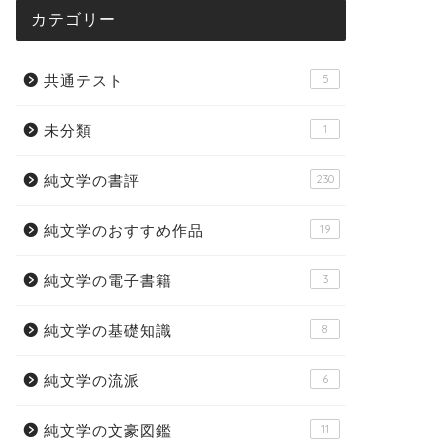
カテゴリー
共通テスト
5
未分類
1
純文学の書評
230
純文学のおすすめ作品
19
純文学の電子書籍
3
純文学の基礎知識
8
純文学の流派
6
純文学の文豪図鑑
11