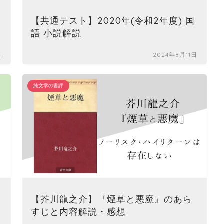
【共通テスト】2020年(令和2年度) 国
語 小説解説
日
2024年8月11日
純文学の書評
【芥川龍之介】『煙草と悪魔』のあら
すじと内容解説・感想