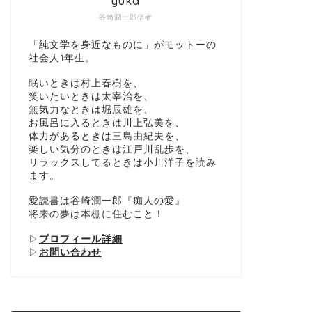
yuka
谷崎潤一郎信者
「純文学を身近なものに」がモットーの
社会人1年生。
眠いときは村上春樹を、
笑いたいときは太宰治を、
無気力なときは堀辰雄を、
お風呂に入るときは川上弘美を、
体力があるときは三島由紀夫を、
楽しい気分のときは江戸川乱歩を、
リラックスしてるときは小川洋子を読み
ます。
愛読書は谷崎潤一郎『痴人の愛』
将来の夢は本棚に住むこと！
▷
プロフィール詳細
▷
お問い合わせ