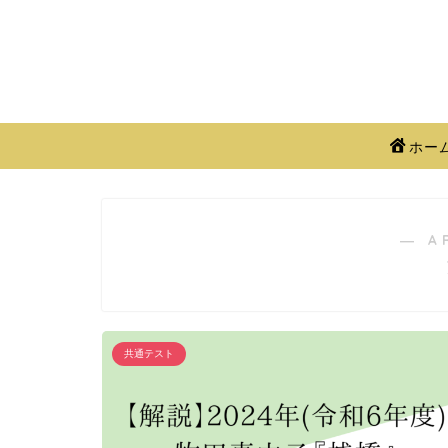
ホー
― A
共通テスト