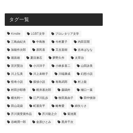
タグ一覧
Kindle
LGBT文学
プロレタリア文学
三島由紀夫
中島敦
今村夏子
内田百閒
加能作次郎
原民喜
又吉直樹
吉本ばなな
堀辰雄
夏目漱石
夢野久作
太宰治
宮沢賢治
小川洋子
小林多喜二
山田詠美
川上弘美
川上未映子
川端康成
幻想小説
怪奇小説
探偵小説
有島武郎
村上龍
村田沙耶香
梶井基次郎
森鷗外
樋口一葉
横光利一
江戸川乱歩
牧田真由子
田中慎弥
田山花袋
町屋良平
略奪愛
綿矢りさ
芥川賞受賞作品
芥川龍之介
菊池寛
谷崎潤一郎
金原ひとみ
黒井千次