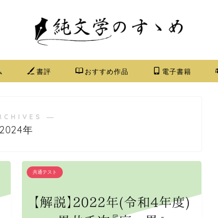
ム
書評
おすすめ作品
電子書籍
RCHIVES ―
2024年
共通テスト