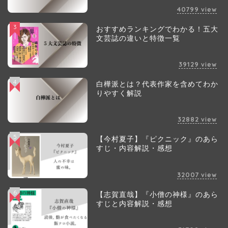
40799
view
3
おすすめランキングでわかる！五大
文芸誌の違いと特徴一覧
39129
view
4
白樺派とは？代表作家を含めてわか
りやすく解説
32882
view
5
【今村夏子】『ピクニック』のあら
すじ・内容解説・感想
32007
view
6
【志賀直哉】『小僧の神様』のあら
すじと内容解説・感想