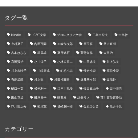
タグ一覧
Kindle
LGBT文学
プロレタリア文学
三島由紀夫
中島敦
今村夏子
内田百閒
加能作次郎
原民喜
又吉直樹
吉本ばなな
堀辰雄
夏目漱石
夢野久作
太宰治
宮沢賢治
小川洋子
小林多喜二
山田詠美
川上弘美
川上未映子
川端康成
幻想小説
怪奇小説
探偵小説
有島武郎
村上龍
村田沙耶香
梶井基次郎
森鷗外
樋口一葉
横光利一
江戸川乱歩
牧田真由子
田中慎弥
田山花袋
町屋良平
略奪愛
綿矢りさ
芥川賞受賞作品
芥川龍之介
菊池寛
谷崎潤一郎
金原ひとみ
黒井千次
カテゴリー