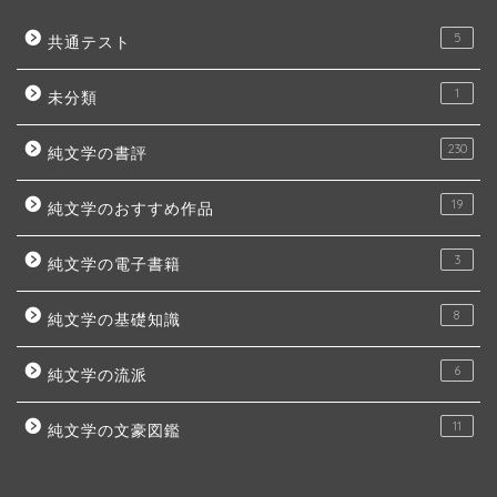
5
共通テスト
1
未分類
230
純文学の書評
19
純文学のおすすめ作品
3
純文学の電子書籍
8
純文学の基礎知識
6
純文学の流派
11
純文学の文豪図鑑