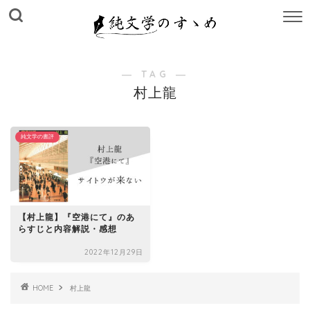
M
E
N
U
― TAG ―
村上龍
純文学の書評
【村上龍】『空港にて』のあ
らすじと内容解説・感想
2022年12月29日
HOME
村上龍