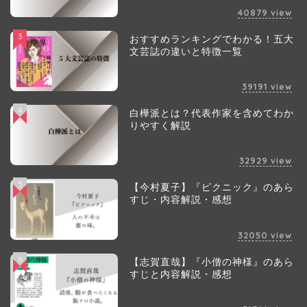
40879
view
3
おすすめランキングでわかる！五大
文芸誌の違いと特徴一覧
39191
view
4
白樺派とは？代表作家を含めてわか
りやすく解説
32929
view
5
【今村夏子】『ピクニック』のあら
すじ・内容解説・感想
32050
view
6
【志賀直哉】『小僧の神様』のあら
すじと内容解説・感想