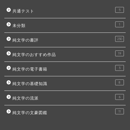
5
共通テスト
1
未分類
230
純文学の書評
19
純文学のおすすめ作品
3
純文学の電子書籍
8
純文学の基礎知識
6
純文学の流派
11
純文学の文豪図鑑