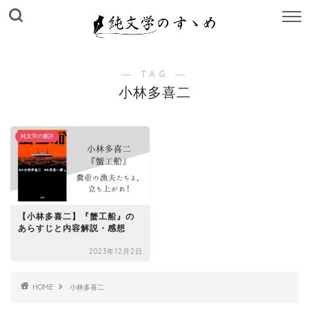
M
E
N
U
― TAG ―
小林多喜二
純文学の書評
【小林多喜二】『蟹工船』の
あらすじと内容解説・感想
2023年12月2日
HOME
小林多喜二