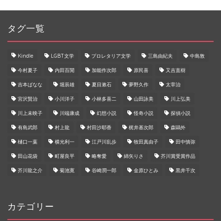
タグ一覧
Kindle
LGBT文学
プロレタリア文学
三島由紀夫
中島敦
今村夏子
内田百閒
加能作次郎
原民喜
又吉直樹
吉本ばなな
堀辰雄
夏目漱石
夢野久作
太宰治
宮沢賢治
小川洋子
小林多喜二
山田詠美
川上弘美
川上未映子
川端康成
幻想小説
怪奇小説
探偵小説
有島武郎
村上龍
村田沙耶香
梶井基次郎
森鷗外
樋口一葉
横光利一
江戸川乱歩
牧田真由子
田中慎弥
田山花袋
町屋良平
略奪愛
綿矢りさ
芥川賞受賞作品
芥川龍之介
菊池寛
谷崎潤一郎
金原ひとみ
黒井千次
カテゴリー