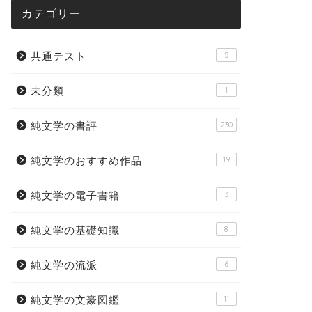
カテゴリー
共通テスト
5
未分類
1
純文学の書評
230
純文学のおすすめ作品
19
純文学の電子書籍
3
純文学の基礎知識
8
純文学の流派
6
純文学の文豪図鑑
11