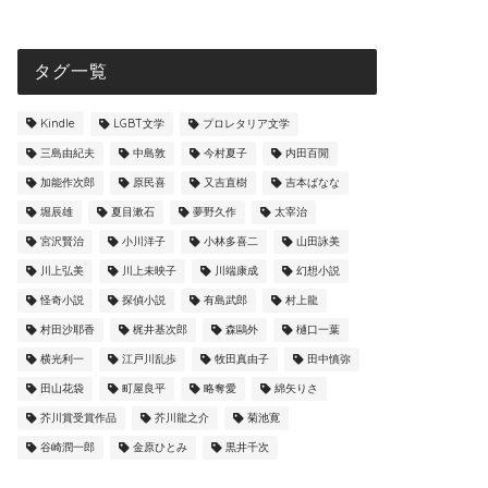
タグ一覧
Kindle
LGBT文学
プロレタリア文学
三島由紀夫
中島敦
今村夏子
内田百閒
加能作次郎
原民喜
又吉直樹
吉本ばなな
堀辰雄
夏目漱石
夢野久作
太宰治
宮沢賢治
小川洋子
小林多喜二
山田詠美
川上弘美
川上未映子
川端康成
幻想小説
怪奇小説
探偵小説
有島武郎
村上龍
村田沙耶香
梶井基次郎
森鷗外
樋口一葉
横光利一
江戸川乱歩
牧田真由子
田中慎弥
田山花袋
町屋良平
略奪愛
綿矢りさ
芥川賞受賞作品
芥川龍之介
菊池寛
谷崎潤一郎
金原ひとみ
黒井千次