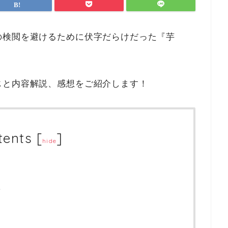
の検閲を避けるために伏字だらけだった『芋
じと内容解説、感想をご紹介します！
tents
[
]
hide
て