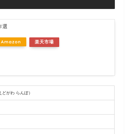
作選
Amazon
楽天市場
えどがわ らんぽ）