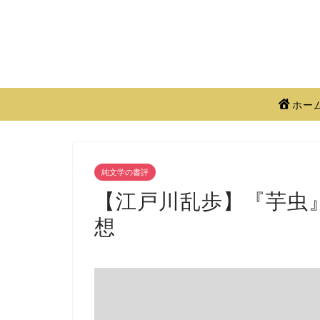
ホー
純文学の書評
【江戸川乱歩】『芋虫
想