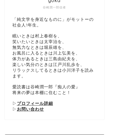
yuka
谷崎潤一郎信者
「純文学を身近なものに」がモットーの
社会人1年生。
眠いときは村上春樹を、
笑いたいときは太宰治を、
無気力なときは堀辰雄を、
お風呂に入るときは川上弘美を、
体力があるときは三島由紀夫を、
楽しい気分のときは江戸川乱歩を、
リラックスしてるときは小川洋子を読み
ます。
愛読書は谷崎潤一郎『痴人の愛』
将来の夢は本棚に住むこと！
▷
プロフィール詳細
▷
お問い合わせ